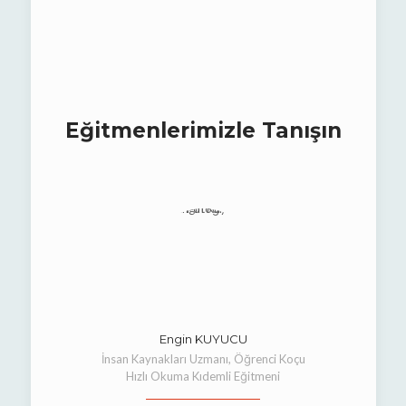
Eğitmenlerimizle Tanışın
Engin KUYUCU
İnsan Kaynakları Uzmanı, Öğrenci Koçu
Hızlı Okuma Kıdemli Eğitmeni